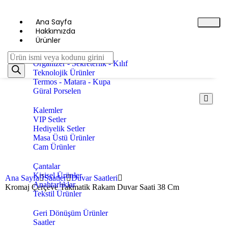
Ana Sayfa
Hakkımızda
Ürünler
Ajanda Defterler
Organizer - Sekreterlik - Kılıf
Teknolojik Ürünler
Termos - Matara - Kupa
Güral Porselen
Kalemler
VIP Setler
Hediyelik Setler
Masa Üstü Ürünler
Cam Ürünler
Çantalar
Kişisel Ürünler
Ana Sayfa
Saatler
Duvar Saatleri
Anahtarlıklar
Kromaj Çerçeve Takmatik Rakam Duvar Saati 38 Cm
Tekstil Ürünler
Geri Dönüşüm Ürünler
Saatler