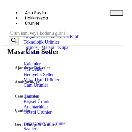
Ana Sayfa
Hakkımızda
Ürünler
Ajanda Defterler
Organizer - Sekreterlik - Kılıf
Teknolojik Ürünler
Termos - Matara - Kupa
Masa Üstü Setler
Güral Porselen
Kalemler
Ajanda ve Defterler
VIP Setler
Hediyelik Setler
Masa Üstü Ürünler
Anahtarlıklar
Cam Ürünler
Çantalar
Cam Ürünler
Kişisel Ürünler
Anahtarlıklar
Çantalar
Tekstil Ürünler
Geri Dönüşüm Ürünler
Geri Dönüşüm Ürünler
Saatler