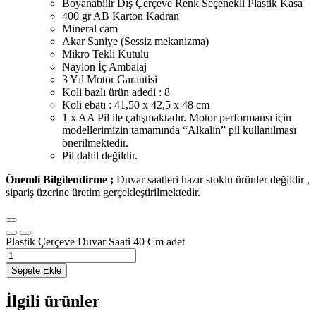
Boyanabilir Dış Çerçeve Renk Seçenekli Plastik Kasa
400 gr AB Karton Kadran
Mineral cam
Akar Saniye (Sessiz mekanizma)
Mikro Tekli Kutulu
Naylon İç Ambalaj
3 Yıl Motor Garantisi
Koli bazlı ürün adedi : 8
Koli ebatı : 41,50 x 42,5 x 48 cm
1 x AA Pil ile çalışmaktadır. Motor performansı için
modellerimizin tamamında “Alkalin” pil kullanılması
önerilmektedir.
Pil dahil değildir.
Önemli Bilgilendirme ;
Duvar saatleri hazır stoklu ürünler değildir ,
sipariş üzerine üretim gerçekleştirilmektedir.
Plastik Çerçeve Duvar Saati 40 Cm adet
Sepete Ekle
İlgili ürünler