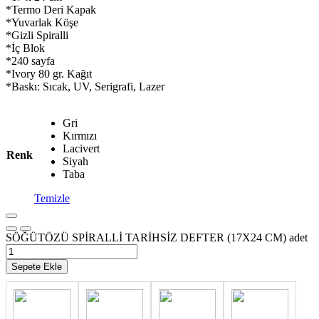
*Termo Deri Kapak
*Yuvarlak Köşe
*Gizli Spiralli
*İç Blok
*240 sayfa
*Ivory 80 gr. Kağıt
*Baskı: Sıcak, UV, Serigrafi, Lazer
Gri
Kırmızı
Lacivert
Renk
Siyah
Taba
Temizle
SÖĞÜTÖZÜ SPİRALLİ TARİHSİZ DEFTER (17X24 CM) adet
Sepete Ekle